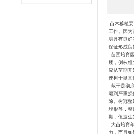
苗木移植要
工作。因为
壤具有良好
保证形成良
苗圃培育园
矮，侧枝粗
应从苗期开
使树干挺直
截干是彻底
遭到严重损
除。树冠整
球形等，整
期，但速生
大苗培育年
力，而且如