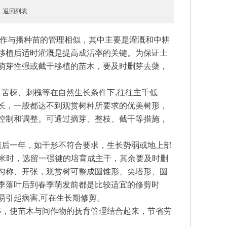
5
返回列表
作与播种苗的管理相似，其中主要是灌溉和中耕
移植后适时灌溉是提高成活率的关键。为保证土
萌芽性强或截干移植的苗木，要及时删芽去蘖，
苦楝、刺槐等在自然生长条件下,往往主千低
长，一般都达不到观赏树种所要求的优美树形，
控制和调整。可通过摘芽、整枝、截干等措施，
后一年，如干形不符合要求，生长势弱或地上部
5厘米时，选留一强徤的培育成主干，其余要及时删
匀称、开张，观赏树可整成圆锥形、尖塔形、圆
季落叶后到春季萌发前都是比较适宜的修剪时
易引起病害,可在生长期修剪。
，使苗木与间作物的抚育管理结合起来，节省劳
。