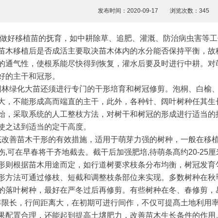
发布时间：2020-09-17 浏览次数：34
做好移植苗的抚育，如中耕除草、追肥、灌溉、防治病虫害等工
苗木移植后是否成活主要取决苗木体内的水分能否保持平衡，故
的通气性，使根系能尽快得到恢复，灌水后要及时进行中耕。对
好的主干和冠形。
林绿化大苗还须进行专门的干形培育和树冠修剪。泡桐、白榆、
大，不能形成高而端直的主干，此外，各种针、阔叶树种任其生
始，采取系统的人工整枝方法，对树干和树冠的形成进行适当的
使之迖到适当的定干高度。
改善苗木干形的有效措施，适用于萌芽力强的树种，一般在移植
伤,可在早春将干齐地截去。截干后加强肥培,待萌条髙约20-2
形则根据苗木用途而定，如行道树要求枝条分布均衡，树冠发育
形方法可通过修枝、短截和调整枝条部位来实现。多数树种在秋
的落叶树种，最好在严冬过后再修剪。有些树种在冬、春修剪，
限长，行间距离大，在初期可进行间作，不仅可提髙土地利用率
果配置合理，还能起到提高土壌肥力，改善苗木生长条件的作用