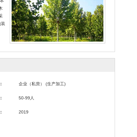
本
木
采
包装
：
企业（私营） (生产加工)
：
50-99人
：
2019