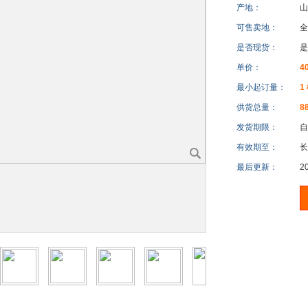
产地：
山
可售卖地：
全
是否现货：
是
单价：
4
最小起订量：
1
供货总量：
8
发货期限：
有效期至：
长
最后更新：
2