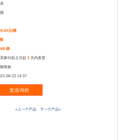
东
国
00.00元/棵
 棵
888 棵
自买家付款之日起
3
天内发货
期有效
021-06-22 14:37
«上一个产品
下一个产品»